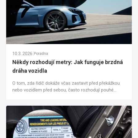
|
10.3. 2026
Poradna
Někdy rozhodují metry: Jak funguje brzdná
dráha vozidla
O tom, zda řidič dokáže včas zastavit před překážkou
nebo vozidlem před sebou, často rozhodují pouhé
metry. Brzdnou dráhu přitom neovlivňuje...