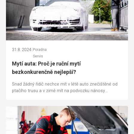
|
31.8. 2024
Poradna
Servis
Mytí auta: Proč je ruční mytí
bezkonkurenčně nejlepší?
Snad žádný řidič nechce mít v létě auto znečištěné od
ptačího trusu a v zimě mít na podvozku nánosy
posypové soli. Zaschlé nečistoty na...