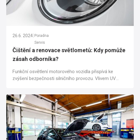
|
26.6. 2024
Poradna
Servis
Čištění a renovace světlometů: Kdy pomůže
zásah odborníka?
Funkční osvětlení motorového vozidla přispívá ke
zvýšení bezpečnosti silničního provozu. Vlivem UV
záření a povětrnostních podmínek však...