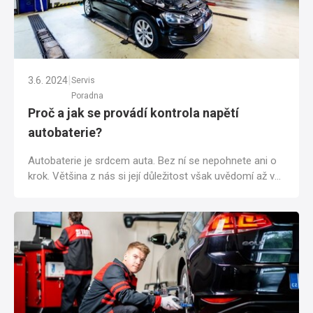
|
3.6. 2024
Servis
Poradna
Proč a jak se provádí kontrola napětí
autobaterie?
Autobaterie je srdcem auta. Bez ní se nepohnete ani o
krok. Většina z nás si její důležitost však uvědomí až ve
chvíli, kdy se snažíme...