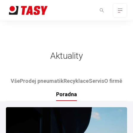
Aktuality
Vše
Prodej pneumatik
Recyklace
Servis
O firmě
Poradna