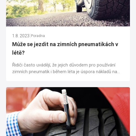
|
1.8. 2023
Poradna
Může se jezdit na zimních pneumatikách v
létě?
Řidiči často uvádějí, že jejich důvodem pro používání
zimních pneumatik i během léta je úspora nákladů na
nové pneumatiky a času stráveného...