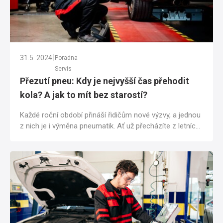
|
31.5. 2024
Poradna
Servis
Přezutí pneu: Kdy je nejvyšší čas přehodit
kola? A jak to mít bez starostí?
Každé roční období přináší řidičům nové výzvy, a jednou
z nich je i výměna pneumatik. Ať už přecházíte z letních
na zimní nebo naopak, je...