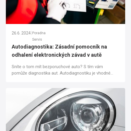
|
26.6. 2024
Poradna
Servis
Autodiagnostika: Zásadní pomocník na
odhalení elektronických závad v autě
Sníte o tom mít bezporuchové auto? S tím vám
pomůže diagnostika aut. Autodiagnostiku je vhodné
provádět nejen tehdy, když řešíte závadu na...