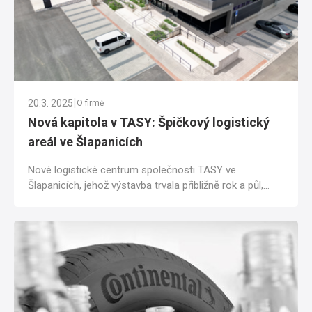
|
20.3. 2025
O firmě
Nová kapitola v TASY: Špičkový logistický
areál ve Šlapanicích
Nové logistické centrum společnosti TASY ve
Šlapanicích, jehož výstavba trvala přibližně rok a půl,
dnes šlape jako švýcarské hodinky. Moderní...