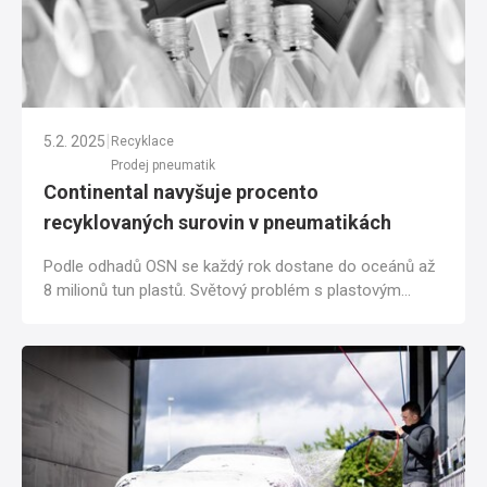
|
5.2. 2025
Recyklace
Prodej pneumatik
Continental navyšuje procento
recyklovaných surovin v pneumatikách
Podle odhadů OSN se každý rok dostane do oceánů až
8 milionů tun plastů. Světový problém s plastovým
odpadem si uvědomují i výrobci pneumatik,...