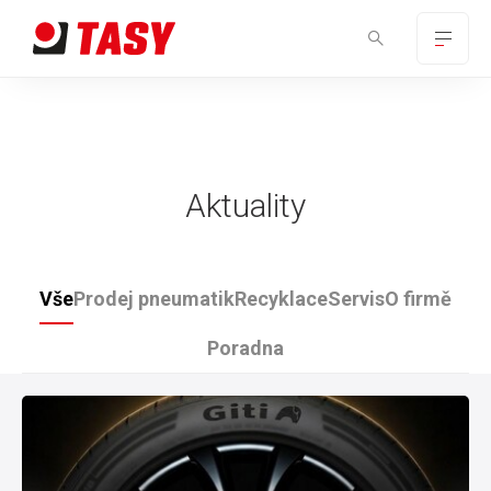
Aktuality
Vše
Prodej pneumatik
Recyklace
Servis
O firmě
Poradna