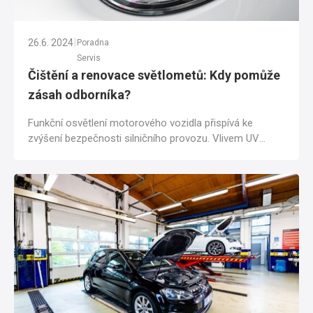
|
26.6. 2024
Poradna
Servis
Čištění a renovace světlometů: Kdy pomůže
zásah odborníka?
Funkční osvětlení motorového vozidla přispívá ke
zvýšení bezpečnosti silničního provozu. Vlivem UV
záření a povětrnostních podmínek však...