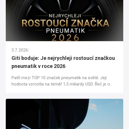
|
3.7. 2026
Giti boduje: Je nejrychleji rostoucí značkou
pneumatik v roce 2026
Patří mezi TOP 10 značek pneumatik na světě. Její
hodnota vzrostla na téměř 1,5 miliardy USD. Řeč je o
značce Giti, jejíž výhradním...