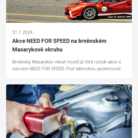
|
31.7. 2024
Akce NEED FOR SPEED na brněnském
Masarykově okruhu
Brněnský Masarykův okruh hostil již třetí ročník akce s
názvem NEED FOR SPEED. Pod taktovkou společností
AP Corse, BH Securities a banky UPS...