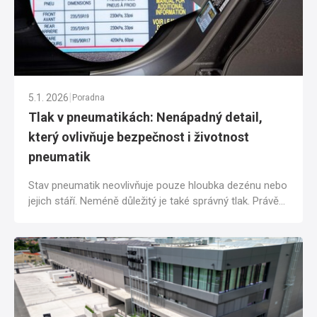
|
5.1. 2026
Poradna
Tlak v pneumatikách: Nenápadný detail,
který ovlivňuje bezpečnost i životnost
pneumatik
Stav pneumatik neovlivňuje pouze hloubka dezénu nebo
jejich stáří. Neméně důležitý je také správný tlak. Právě
ten má přímý vliv na...