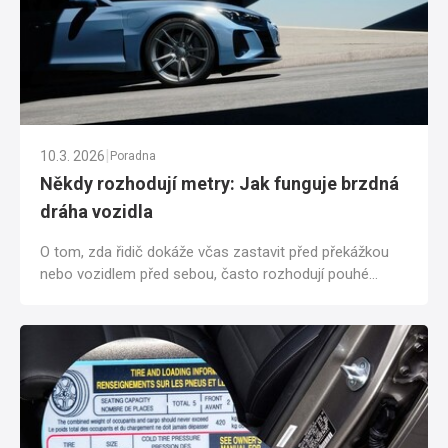
|
10.3. 2026
Poradna
Někdy rozhodují metry: Jak funguje brzdná
dráha vozidla
O tom, zda řidič dokáže včas zastavit před překážkou
nebo vozidlem před sebou, často rozhodují pouhé
metry. Brzdnou dráhu přitom neovlivňuje...