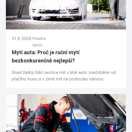
|
31.8. 2024
Poradna
Servis
Mytí auta: Proč je ruční mytí
bezkonkurenčně nejlepší?
Snad žádný řidič nechce mít v létě auto znečištěné od
ptačího trusu a v zimě mít na podvozku nánosy
posypové soli. Zaschlé nečistoty na...