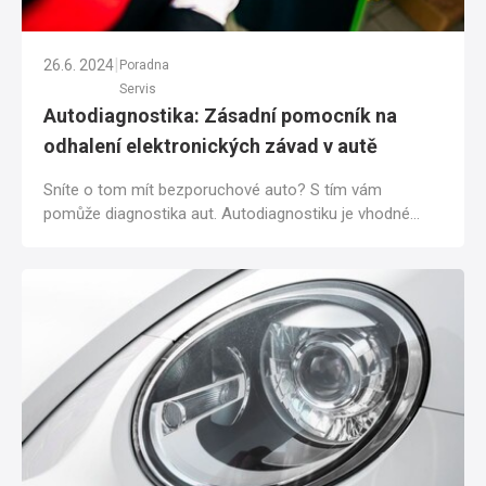
|
26.6. 2024
Poradna
Servis
Autodiagnostika: Zásadní pomocník na
odhalení elektronických závad v autě
Sníte o tom mít bezporuchové auto? S tím vám
pomůže diagnostika aut. Autodiagnostiku je vhodné
provádět nejen tehdy, když řešíte závadu na...