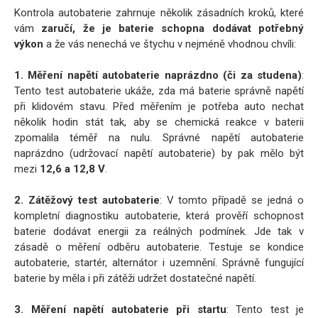
Kontrola autobaterie zahrnuje několik zásadních kroků, které
vám
zaručí, že je baterie schopna dodávat potřebný
výkon
a že vás nenechá ve štychu v nejméně vhodnou chvíli:
1. Měření napětí autobaterie naprázdno (či za studena)
:
Tento test autobaterie ukáže, zda má baterie správně napětí
při klidovém stavu. Před měřením je potřeba auto nechat
několik hodin stát tak, aby se chemická reakce v baterii
zpomalila téměř na nulu. Správné napětí autobaterie
naprázdno (udržovací napětí autobaterie) by pak mělo být
mezi
12,6 a 12,8 V
.
2. Zátěžový test autobaterie
: V tomto případě se jedná o
kompletní diagnostiku autobaterie, která prověří schopnost
baterie dodávat energii za reálných podmínek. Jde tak v
zásadě o měření odběru autobaterie. Testuje se kondice
autobaterie, startér, alternátor i uzemnění. Správně fungující
baterie by měla i při zátěži udržet dostatečné napětí.
3. Měření napětí autobaterie při startu
: Tento test je