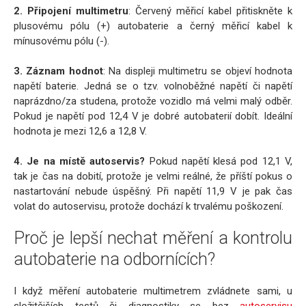
2. Připojení multimetru
: Červený měřicí kabel přitiskněte k
plusovému pólu (+) autobaterie a černý měřicí kabel k
mínusovému pólu (-).
3. Záznam hodnot
: Na displeji multimetru se objeví hodnota
napětí baterie. Jedná se o tzv. volnoběžné napětí či napětí
naprázdno/za studena, protože vozidlo má velmi malý odběr.
Pokud je napětí pod 12,4 V je dobré autobaterií dobít. Ideální
hodnota je mezi 12,6 a 12,8 V.
4. Je na místě autoservis?
Pokud napětí klesá pod 12,1 V,
tak je čas na dobití, protože je velmi reálné, že příští pokus o
nastartování nebude úspěšný. Při napětí 11,9 V je pak čas
volat do autoservisu, protože dochází k trvalému poškození.
Proč je lepší nechat měření a kontrolu
autobaterie na odbornících?
I když měření autobaterie multimetrem zvládnete sami, u
složitějších testů či diagnostiky se bez
autoservisu