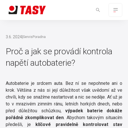
3.6. 2024
|
Servis
Poradna
Proč a jak se provádí kontrola
napětí autobaterie?
Autobaterie je srdcem auta. Bez ní se nepohnete ani o
krok. Většina z nás si její důležitost však uvědomí až ve
chvíli, kdy se snažíme nastartovat a nic se neděje. Ať už je
to v mrazivém zimním ránu, letních horkých dnech, nebo
před důležitou schůzkou,
výpadek baterie dokáže
pořádně zkomplikovat den
. Abychom takovým situacím
předešli, je
klíčové pravidelně kontrolovat stav