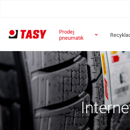
Prodej
Recykla
pneumatik
Intern