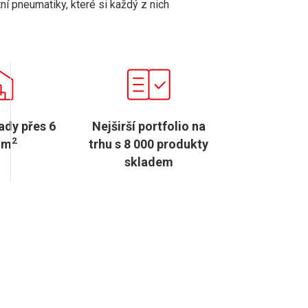
tní pneumatiky, které si každý z nich
lady přes 6
Nejširší portfolio na
2
 m
trhu s 8 000 produkty
skladem