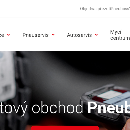
Objednat přezutí
Pneuboss
Mycí
ce
Pneuservis
Autoservis
centrum
etový obchod
Pneub