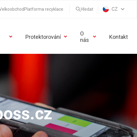
CZ
Velkoobchod
Platforma recyklace
Hledat
O
Protektorování
Kontakt
nás
oss.cz