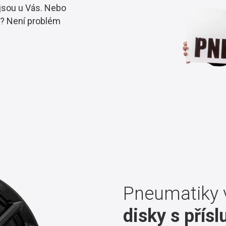
 jsou u Vás. Nebo
ě? Není problém
Pneumatiky 
disky s přís