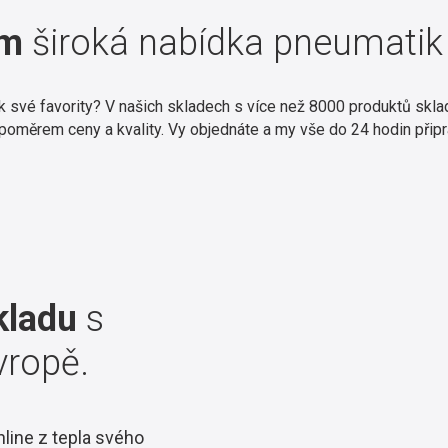
em
široká nabídka pneumatik 
své favority? V našich skladech s více než 8000 produktů sklade
 poměrem ceny a kvality. Vy objednáte a my vše do 24 hodin přip
kladu
s
vropě.
line z tepla svého