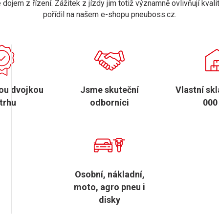
ojem z řízení. Zážitek z jízdy jim totiž významně ovlivňují kvali
pořídil na našem e-shopu pneuboss.cz.
ou dvojkou
Jsme skuteční
Vlastní sk
trhu
odborníci
000
Osobní, nákladní,
moto, agro pneu i
disky