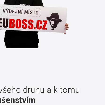
všeho druhu a k tomu
lušenstvím