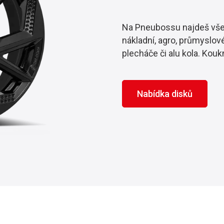
Na Pneubossu najdeš všec
nákladní, agro, průmyslové
plecháče či alu kola. Koukn
Nabídka disků