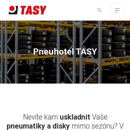
Pneuhotel TASY
Nevíte kam
uskladnit
Vaše
pneumatiky a disky
mimo sezónu? V