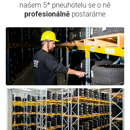
našem 5* pneuhotelu se o ně
profesionálně
postaráme