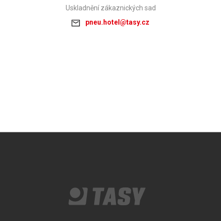
Uskladnění zákaznických sad
pneu.hotel@tasy.cz