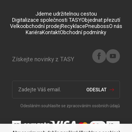
Jdeme udržitelnou cestou
Digitalizace společnosti TASY
Objednat přezutí
Velkoobchodní prodej
Recyklace
Pneuboss
O nás
Kariéra
Kontakt
Obchodní podmínky
Získejte novinky z TASY
ODESLAT
Odesláním souhlasíte se zpracováním osobních údajů