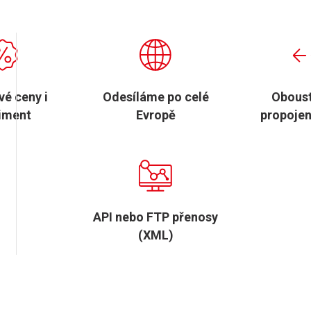
é ceny i
Odesíláme po celé
Obous
iment
Evropě
propojen
API nebo FTP přenosy
(XML)