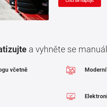
Chci se napojit
tizujte
a vyhněte se manuál
ogu včetně
Moderní 
Elektron