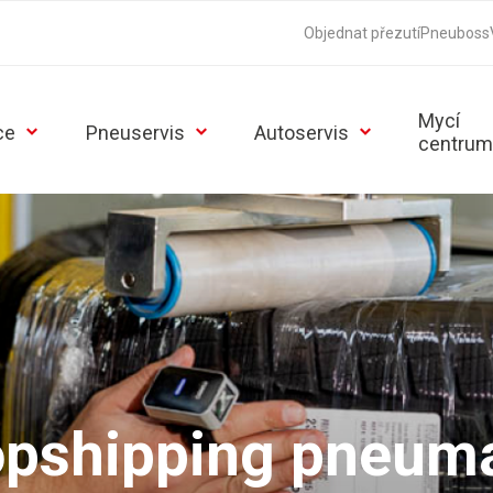
Objednat přezutí
Pneuboss
Mycí
ce
Pneuservis
Autoservis
centrum
opshipping pneuma