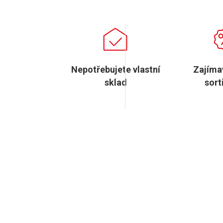
Nepotřebujete vlastní
Zajímav
sklad
sort