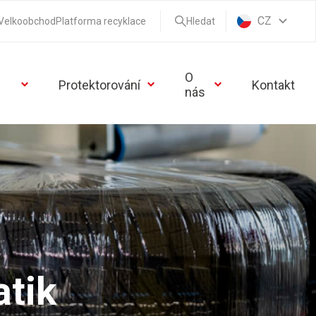
CZ
Velkoobchod
Platforma recyklace
Hledat
O
Protektorování
Kontakt
nás
tik