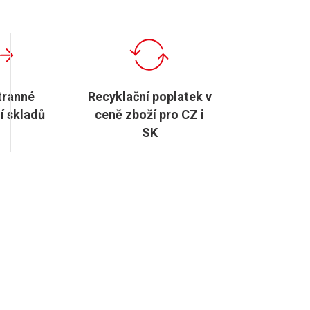
tranné
Recyklační poplatek v
í skladů
ceně zboží pro CZ i
SK