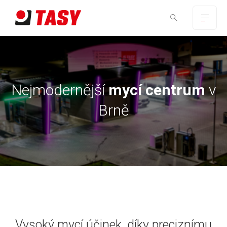
Nejmodernější
mycí centrum
v
Brně
Vysoký mycí účinek, díky preciznímu