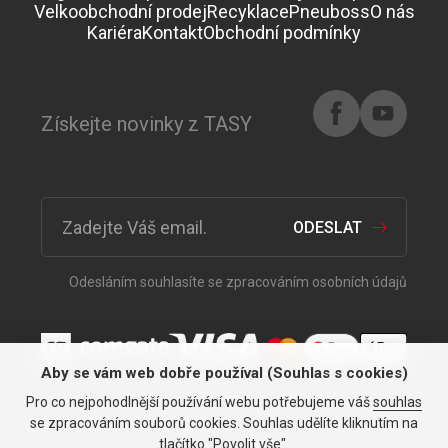
Velkoobchodní prodej
Recyklace
Pneuboss
O nás
Kariéra
Kontakt
Obchodní podmínky
Získejte novinky z TASY
ODESLAT
Odesláním souhlasíte se zpracováním osobních údajů
Aby se vám web dobře používal (Souhlas s cookies)
Pro co nejpohodlnější používání webu potřebujeme váš
souhlas
Vše pro vaše auto již od roku
se zpracováním souborů cookies. Souhlas udělíte kliknutím na
tlačítko "Povolit vše".