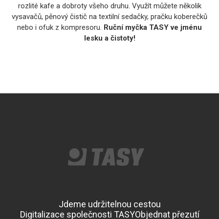
rozlité kafe a dobroty všeho druhu. Využít můžete několik
vysavačů, pěnový čistič na textilní sedačky, pračku koberečků
nebo i ofuk z kompresoru.
Ruční myčka TASY ve jménu
lesku a čistoty!
Jdeme udržitelnou cestou
Digitalizace společnosti TASY
Objednat přezutí