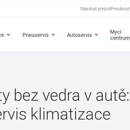
Objednat přezutí
Pneuboss
Mycí
ce
Pneuservis
Autoservis
centrum
ty bez vedra v autě:
ervis klimatizace