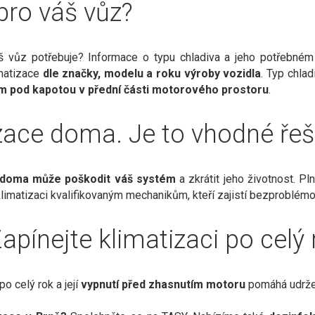
 pro váš vůz?
 váš vůz potřebuje? Informace o typu chladiva a jeho potřebné
imatizace
dle značky, modelu a roku výroby vozidla
. Typ chla
m pod kapotou v přední části motorového prostoru
.
izace doma. Je to vhodné ře
e doma může poškodit váš systém
a zkrátit jeho životnost. P
klimatizaci kvalifikovaným mechanikům, kteří zajistí bezproblé
Zapínejte klimatizaci po celý
o celý rok a její
vypnutí před zhasnutím motoru
pomáhá udrže