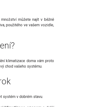
m množství můžete najít v běžně
diva, použitého ve vašem vozidle,
šení?
lnění klimatizace doma vám proto
mový chod vašeho systému.
 rok
t systém v dobrém stavu.