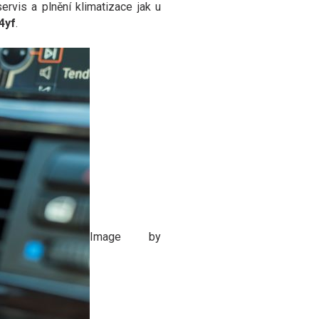
rvis a plnění klimatizace jak u
4yf
.
Image by