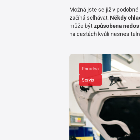
Možná jste se již v podobné s
začíná selhávat.
Někdy chlad
může být
způsobena nedos
na cestách kvůli nesnesitelné
Poradna
Servis