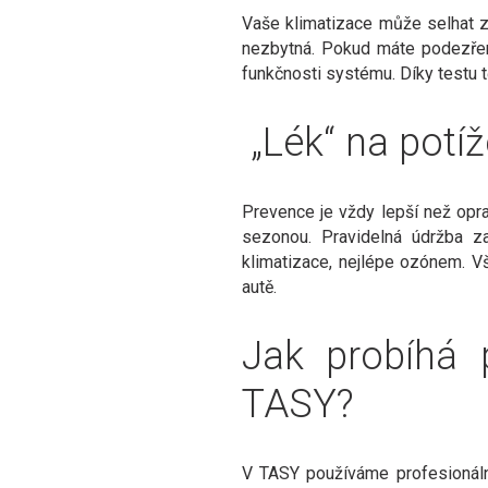
Vaše klimatizace může selhat z
nezbytná. Pokud máte podezření
funkčnosti systému. Díky testu
„Lék“ na potíž
Prevence je vždy lepší než op
sezonou. Pravidelná údržba za
klimatizace, nejlépe ozónem. V
autě.
Jak probíhá p
TASY?
V TASY používáme profesionální