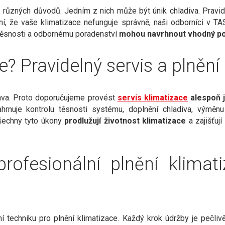
 různých důvodů. Jedním z nich může být únik chladiva. Pravide
, že vaše klimatizace nefunguje správně, naši odborníci v T
 těsnosti a odbornému poradenství
mohou navrhnout vhodný po
e? Pravidelný servis a plnění
rava. Proto doporučujeme provést
servis klimatizace
alespoň 
hrnuje kontrolu těsnosti systému, doplnění chladiva, výměnu 
šechny tyto úkony
prodlužují životnost klimatizace
a zajišťuj
rofesionální plnění klima
 techniku pro plnění klimatizace. Každý krok údržby je pečli