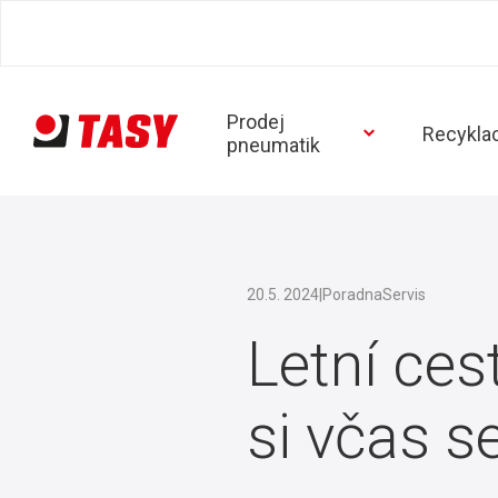
Prodej
Recykla
pneumatik
20.5. 2024
|
Poradna
Servis
Letní ces
si včas s