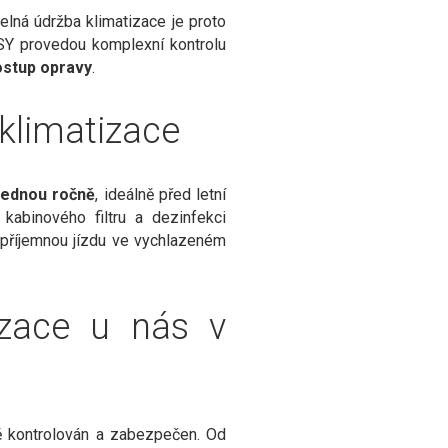
lná údržba klimatizace je proto
ASY provedou komplexní kontrolu
stup opravy
.
 klimatizace
jednou ročně
, ideálně před letní
kabinového filtru a dezinfekci
í příjemnou jízdu ve vychlazeném
tizace u nás v
vě kontrolován a zabezpečen. Od