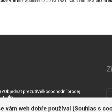
izace v Brně?
Spolehněte se na TASY. Nabízíme také
dezinfe
Z
SY
Objednat přezutí
Velkoobchodní prodej
dmínky
se vám web dobře používal (Souhlas s coo