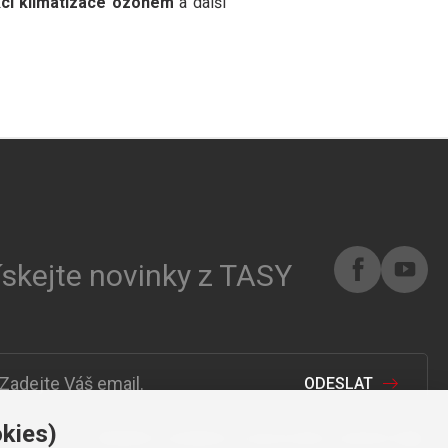
kci klimatizace ozonem
a další
ískejte novinky z TASY
ODESLAT
kies)
Odesláním souhlasíte se zpracováním osobních údajů