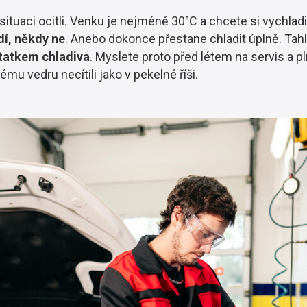
ituaci ocitli. Venku je nejméně 30°C a chcete si vychladi
í, někdy ne
. Anebo dokonce přestane chladit úplně. Ta
tatkem chladiva
. Myslete proto před létem na servis a p
mu vedru necítili jako v pekelné říši.