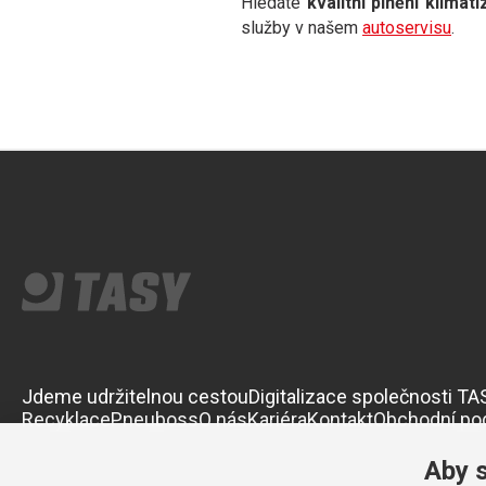
Hledáte
kvalitní plnění klimat
služby v našem
autoservisu
.
Jdeme udržitelnou cestou
Digitalizace společnosti TA
Recyklace
Pneuboss
O nás
Kariéra
Kontakt
Obchodní po
Aby 