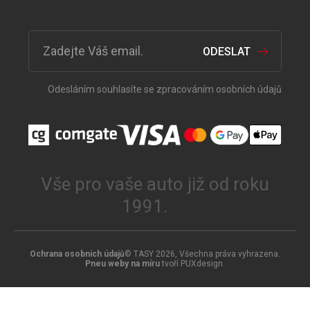
ODESLAT
Odesláním souhlasíte se zpracováním osobních údajů
Vše pro vaše auto již od roku
1991.
Ochrana osobních údajů
© TASY 2026, Všechna práva vyhrazena.
Pneu weby na míru
tvoří PUXdesign.