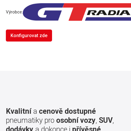
Výrobce:
Konfigurovat zde
Kvalitní
a
cenově dostupné
pneumatiky pro
osobní vozy
,
SUV
,
dodávky
a dokonce i
přívěsné