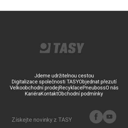
Jdeme udržitelnou cestou
Digitalizace společnosti TASY
Objednat přezutí
Velkoobchodní prodej
Recyklace
Pneuboss
O nás
Kariéra
Kontakt
Obchodní podmínky
Získejte novinky z TASY