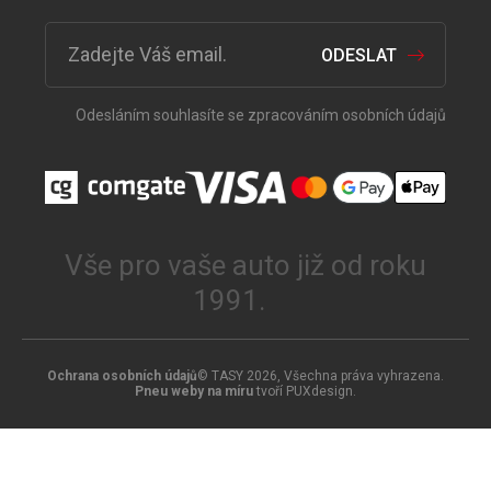
ODESLAT
Odesláním souhlasíte se zpracováním osobních údajů
Vše pro vaše auto již od roku
1991.
Ochrana osobních údajů
© TASY 2026, Všechna práva vyhrazena.
Pneu weby na míru
tvoří PUXdesign.