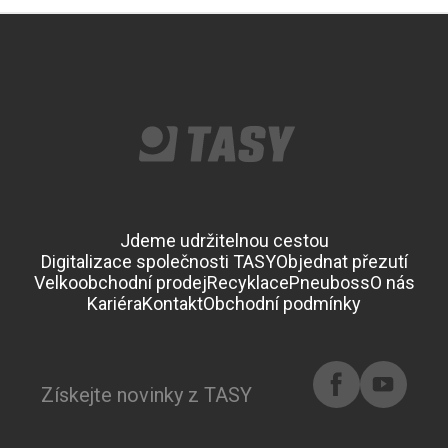
Jdeme udržitelnou cestou
Digitalizace společnosti TASY
Objednat přezutí
Velkoobchodní prodej
Recyklace
Pneuboss
O nás
Kariéra
Kontakt
Obchodní podmínky
Získejte novinky z TASY