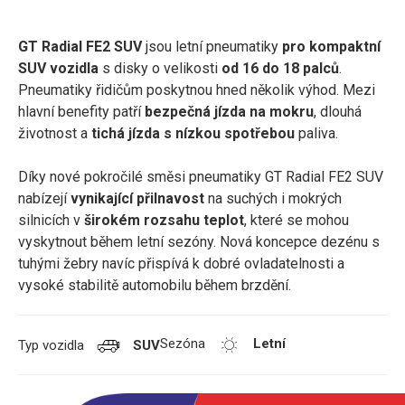
GT Radial FE2 SUV
jsou letní pneumatiky
pro kompaktní
SUV vozidla
s disky o velikosti
od 16 do 18 palců
.
Pneumatiky řidičům poskytnou hned několik výhod. Mezi
hlavní benefity patří
bezpečná jízda na mokru
, dlouhá
životnost a
tichá jízda s nízkou spotřebou
paliva.
Díky nové pokročilé směsi pneumatiky GT Radial FE2 SUV
nabízejí
vynikající přilnavost
na suchých i mokrých
silnicích v
širokém rozsahu teplot
, které se mohou
vyskytnout během letní sezóny. Nová koncepce dezénu s
tuhými žebry navíc přispívá k dobré ovladatelnosti a
vysoké stabilitě automobilu během brzdění.
Sezóna
Letní
Typ vozidla
SUV