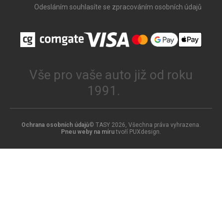
Odesláním souhlasíte se zpracováním osobních údajů
Vše pro vaše auto již od roku
1991.
Ochrana osobních údajů
© TASY 2026, Všechna práva vyhrazena.
Pneu weby na míru
tvoří PUXdesign.