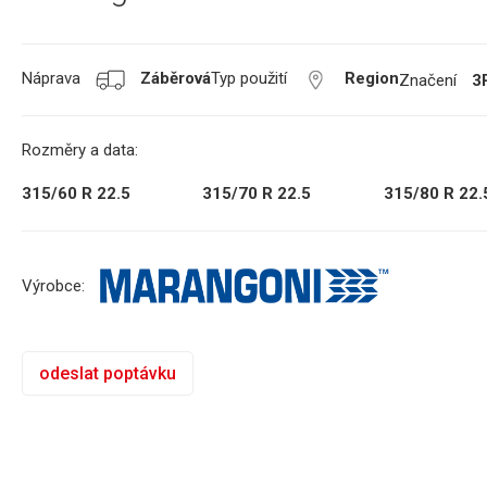
Náprava
Záběrová
Typ použití
Region
Značení
3
Rozměry a data:
315/60 R 22.5
315/70 R 22.5
315/80 R 22.
Výrobce:
odeslat poptávku