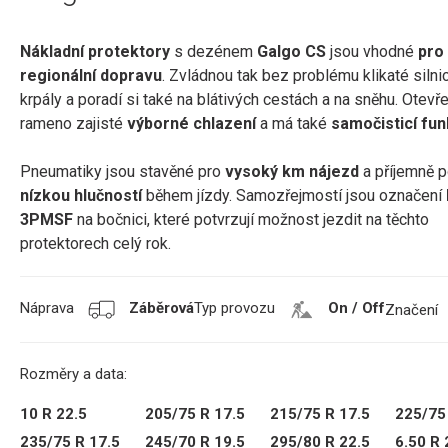
Nákladní protektory
s dezénem
Galgo CS
jsou vhodné
pro
regionální dopravu
. Zvládnou tak bez problému klikaté silni
krpály a poradí si také na blátivých cestách a na sněhu. Otevř
rameno zajisté
výborné chlazení
a má také
samočisticí fun
Pneumatiky jsou stavěné pro
vysoký km nájezd
a příjemně p
nízkou hlučností
během jízdy. Samozřejmostí jsou označení
3PMSF
na bočnici, které potvrzují možnost jezdit na těchto
protektorech celý rok.
Náprava
Záběrová
Typ provozu
On / Off
Značení
Rozměry a data:
10 R 22.5
205/75 R 17.5
215/75 R 17.5
225/75
235/75 R 17.5
245/70 R 19.5
295/80 R 22.5
6.50 R 