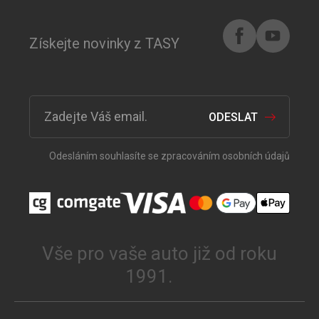
Získejte novinky z TASY
ODESLAT
Odesláním souhlasíte se zpracováním osobních údajů
Vše pro vaše auto již od roku
1991.