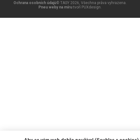
Ochrana osobních údajů
© TASY 2026, Všechna práva vyhrazena.
Pneu weby na míru
tvoří PUXdesign.
Aby se vám web dobře používal (Souhlas s cookies)