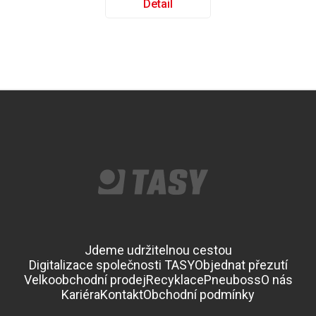
Detail
Jdeme udržitelnou cestou
Digitalizace společnosti TASY
Objednat přezutí
Velkoobchodní prodej
Recyklace
Pneuboss
O nás
Kariéra
Kontakt
Obchodní podmínky