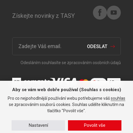
Získejte novinky z TASY
ODESLAT
Odesláním souhlasíte se zpracováním osobních údajů
Aby se vám web dobře používal (Souhlas s cookies)
Pro co nejpohodlnější používání webu potřebujeme váš
souhlas
Vše pro vaše auto již od roku
se zpracováním souborů cookies. Souhlas udělíte kliknutím na
1991.
tlačítko "Povolit vše".
Nastavení
Povolit vše