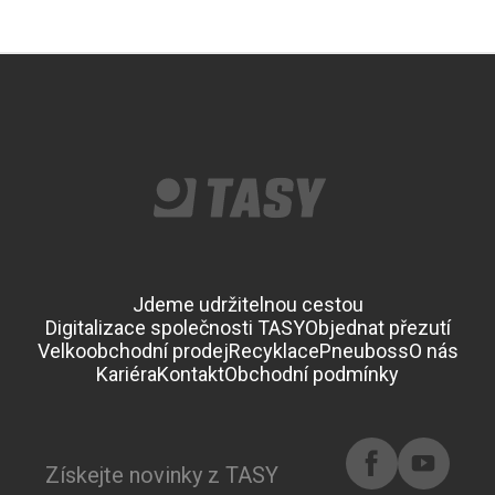
Jdeme udržitelnou cestou
Digitalizace společnosti TASY
Objednat přezutí
Velkoobchodní prodej
Recyklace
Pneuboss
O nás
Kariéra
Kontakt
Obchodní podmínky
Získejte novinky z TASY