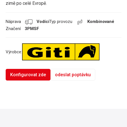
zimě po celé Evropě.
Náprava
Vodící
Typ provozu
Kombinované
Značení
3PMSF
Výrobce:
Konfigurovat zde
odeslat poptávku