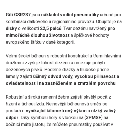
Giti GSR237
jsou
nákladní vodící pneumatiky
určené pro
kombinaci dálkového a regionálního provozu. Obujete je na
disky
o velikosti
22,5 palců
. Tvar dezénu navržený
pro
mimořádně dlouhou životnost
a špičkové hodnoty
evropského štítku v dané kategorii.
Velmi široký běhoun s robustní konstrukcí a třemi hlavními
drážkami zvyšuje tuhost dezénu a omezuje pohyb
dezénových prvků. Podélné drážky a hluboké příčné
lamely zajistí
účinný odvod vody
,
vysokou přilnavost a
ovladatelnost i na zasněženém a zmrzlém povrchu
.
Robustní a široká ramenní žebra zajistí skvělý pocit z
řízení a tichou jízdu. Nejnovější běhounová směs se
postará o
vynikající kilometrový výkon
a
nízký valivý
odpor
. Díky symbolu hory s vločkou na (
3PMSF
) na
bočnici máte jistotu, že můžete pneumatiky používat v