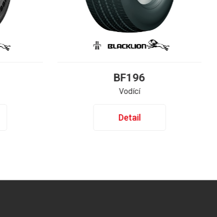
BF196
Vodící
Detail