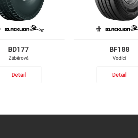
BD177
BF188
Záběrová
Vodící
Detail
Detail