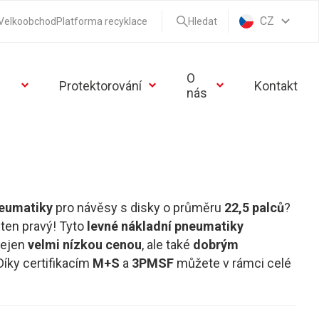
CZ
Velkoobchod
Platforma recyklace
Hledat
O
Protektorování
Kontakt
nás
neumatiky
pro návěsy s disky o průměru
22,5 palců
?
ten pravý! Tyto
levné nákladní pneumatiky
nejen
velmi nízkou cenou
, ale také
dobrým
 Díky certifikacím
M+S
a
3PMSF
můžete v rámci celé