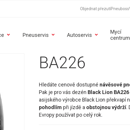
Objednat přezutí
Pneuboss
Mycí
ce
Pneuservis
Autoservis
centrum
BA226
Hledáte cenově dostupné
návěsové p
Pak je pro vás dezén
Black Lion BA226
asijského výrobce Black Lion překvapí 
pohodlím
při jízdě a
obstojnou výdrží
.
Evropy používat po celý rok.