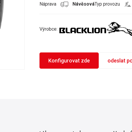
Náprava
Návěsová
Typ provozu
Výrobce:
Konfigurovat zde
odeslat p