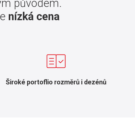
ským původem.
je
nízká cena
Široké portoflio rozměrů i dezénů