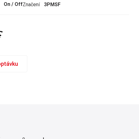
On / Off
Značení
3PMSF
optávku