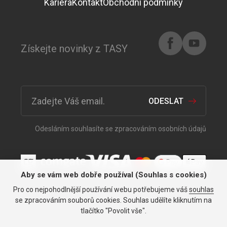
Kariéra
Kontakt
Obchodní podmínky
Získejte novinky z TASY
ODESLAT
Odesláním souhlasíte se zpracováním osobních údajů
Aby se vám web dobře používal (Souhlas s cookies)
Pro co nejpohodlnější používání webu potřebujeme váš
souhlas
Vše pro vaše auto již od roku
se zpracováním souborů cookies. Souhlas udělíte kliknutím na
tlačítko "Povolit vše".
1991.