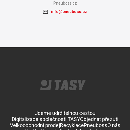
Pneuboss.cz
info@pneuboss.cz
Jdeme udržitelnou cestou
Digitalizace společnosti TASY
Objednat přezutí
Velkoobchodní prodej
Recyklace
Pneuboss
O nás