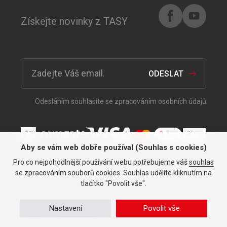
Získejte novinky z TASY
ODESLAT
Odesláním souhlasíte se zpracováním osobních údajů
Aby se vám web dobře používal (Souhlas s cookies)
Pro co nejpohodlnější používání webu potřebujeme váš
souhlas
Vše pro vaše auto již od roku
se zpracováním souborů cookies. Souhlas udělíte kliknutím na
1991.
tlačítko "Povolit vše".
Nastavení
Povolit vše
Ochrana osobních údajů
© TASY 2026, Všechna práva vyhrazena.